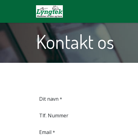
Forside
Butik
Husqvarna
Vær
Kontakt os
Dit navn
*
Tlf. Nummer
Email
*