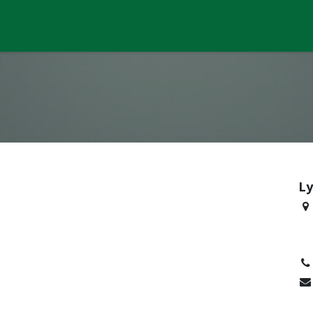
ksted
Robotklippere
Brugte maskiner
Udlejning
Kontakt
L