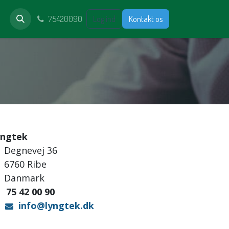
75420090
Log ind
Kontakt os
yngtek
Degnevej 36
6760 Ribe
Danmark
75 42 00 90
info@lyngtek.dk